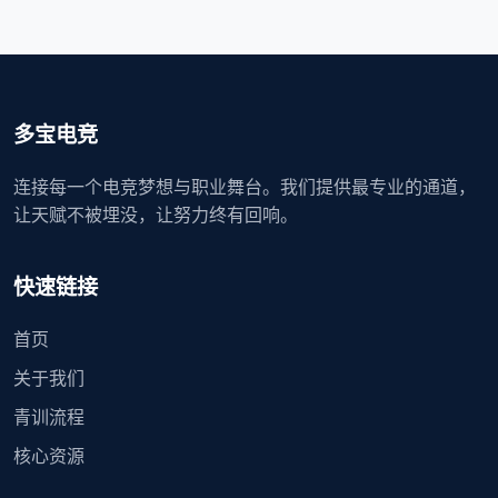
多宝电竞
连接每一个电竞梦想与职业舞台。我们提供最专业的通道，
让天赋不被埋没，让努力终有回响。
快速链接
首页
关于我们
青训流程
核心资源