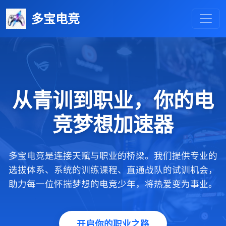
多宝电竞
从青训到职业，你的电
竞梦想加速器
多宝电竞是连接天赋与职业的桥梁。我们提供专业的
选拔体系、系统的训练课程、直通战队的试训机会，
助力每一位怀揣梦想的电竞少年，将热爱变为事业。
开启你的职业之路